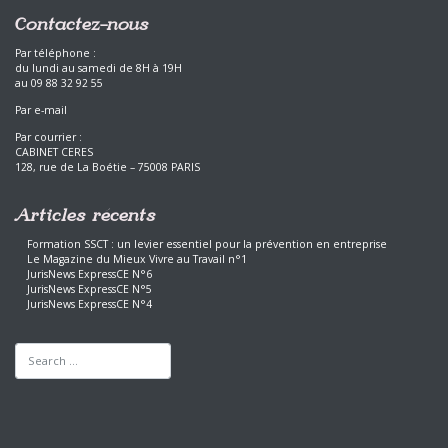
Contactez-nous
Par téléphone :
du lundi au samedi de 8H à 19H
au 09 88 32 92 55
Par e-mail
Par courrier :
CABINET CERES
128, rue de La Boétie – 75008 PARIS
Articles récents
Formation SSCT : un levier essentiel pour la prévention en entreprise
Le Magazine du Mieux Vivre au Travail n°1
JurisNews ExpressCE N°6
JurisNews ExpressCE N°5
JurisNews ExpressCE N°4