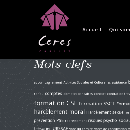
Skip
to
content
Accueil
Qui so
Mots-clefs
accompagnement
Activités Sociales et Culturelles
assistance
comptes
rendu
comptes bancaires
contact
contrat de trav
formation CSE
formation SSCT
Format
harcèlement moral
Harcèlement sexuel
or
prévention
PSE
risques psycho-socia
redressement
trésorier
URSSAF
vote du comité
votes de consultation
v