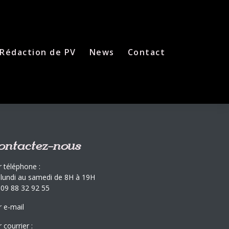
Rédaction de PV
News
Contact
ontactez-nous
r téléphone :
 lundi au samedi de 8H à 19H
 09 88 32 92 55
r e-mail
 courrier :