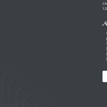
CA
12
A