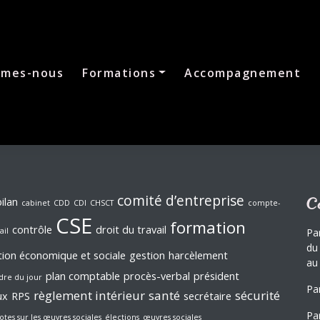
mmes-nous
Formations
Accompagnement
comité d’entreprise
bilan
C
cabinet
CDD
CDI
CHSCT
compte-
CSE
formation
contrôle
droit du travail
ail
Pa
du
ion économique et sociale
gestion
harcèlement
au
plan comptable
procès-verbal
président
dre du jour
Pa
règlement intérieur
santé
sécurité
ux
RPS
secrétaire
Par
otes sur les œuvres sociales
élections
œuvres sociales