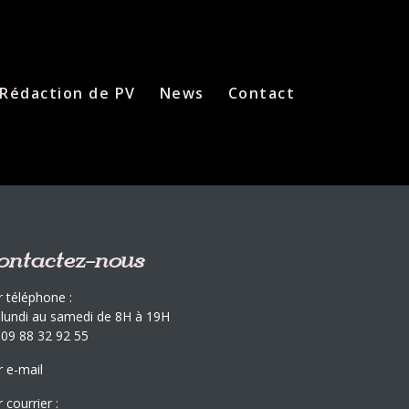
Rédaction de PV
News
Contact
ontactez-nous
r téléphone :
 lundi au samedi de 8H à 19H
 09 88 32 92 55
r e-mail
 courrier :