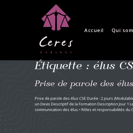
Skip
to
content
Accueil
Qui so
Étiquette :
élus C
Prise de parole des élu
Prise de parole des élus CSE Durée : 2 jours (Modula
un Devis Descriptif de la Formation Description Jour 1 
communication des élus • Rôles et responsabilités du CSE