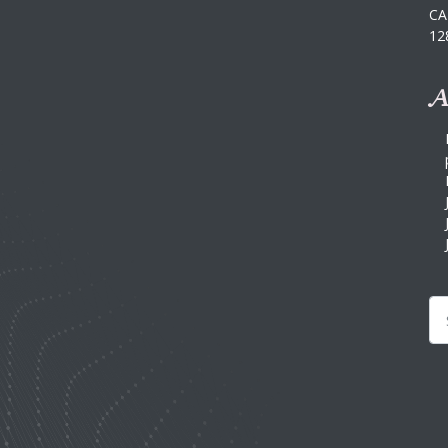
CA
12
A