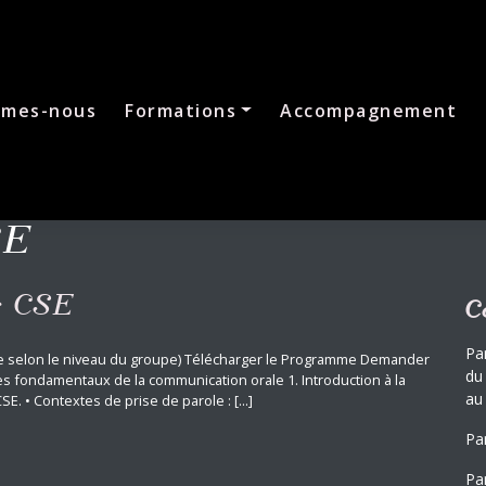
mmes-nous
Formations
Accompagnement
SE
s CSE
C
Pa
ble selon le niveau du groupe) Télécharger le Programme Demander
du
Les fondamentaux de la communication orale 1. Introduction à la
au
. • Contextes de prise de parole : [...]
Pa
Par