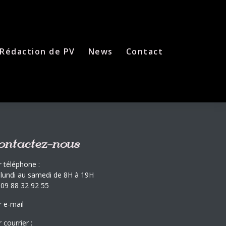
Rédaction de PV
News
Contact
ontactez-nous
r téléphone :
 lundi au samedi de 8H à 19H
 09 88 32 92 55
r e-mail
 courrier :