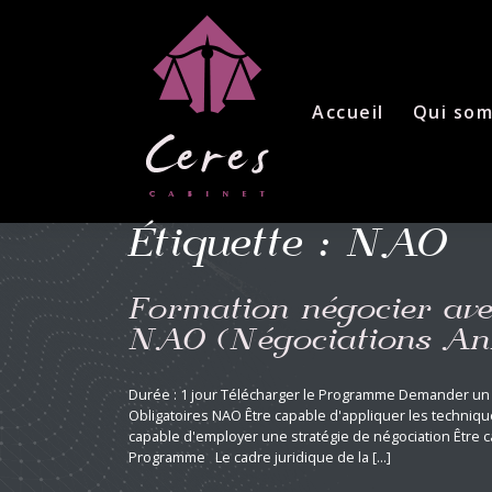
Skip
to
content
Accueil
Qui so
Étiquette :
NAO
Formation négocier avec
NAO (Négociations Ann
Durée : 1 jour Télécharger le Programme Demander un D
Obligatoires NAO Être capable d'appliquer les techniq
capable d'employer une stratégie de négociation Être 
Programme Le cadre juridique de la [...]