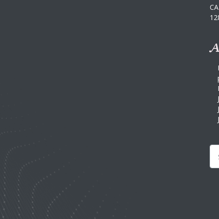
CA
12
A